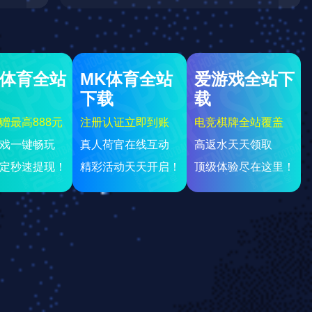
青训营的表现使他迅速
诸多挑战。从心理层面
对皇马球员的不满，这
展，还可能导致球队氛
这对于他未来的发展至
可小觑。这些球员不仅