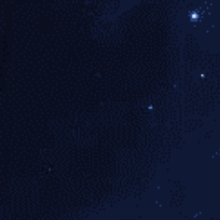
为了确保在未来比赛
时，如果缺乏信任和
因此，加强沟通和理
极互动来促进团队凝
4、应对内
面对当前局势，各方
进行坦诚交流。在这
最后，全体成员需共
迎接即将到来的挑战
机遇。
总结：