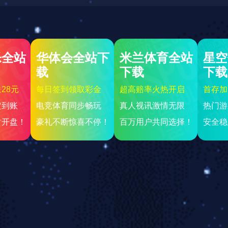
及其潜在后果。
的个人发展
赋的足球运动员，亚马尔在职业生涯初期就备受关注。他在巴萨
未来之星。然而，在与皇家马德里的球员交往中，他可能会面临
影响了他的表现，也可能对他的职业生涯产生长远影响。
媒体上的言论和行为也引发了众多讨论。他的一些举动被解读为
的紧张关系。这样的情况如果持续下去，不仅会干扰他个人的发
要找到一种平衡，以便既能保持个人风格，又能融入团队环境。
护西班牙国家队和谐的重要一步。
员的影响力
足坛最具声望和实力的俱乐部之一，其球员在国家队中的地位不