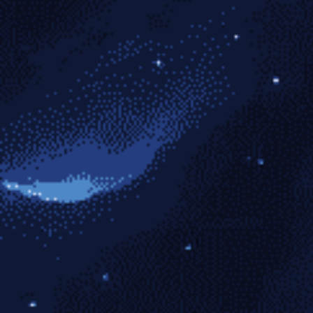
综上所述，“阿斯报忧
际关系网络如何影响
视相互间协调所带来
最终，希望通过积极
到一个更加团结一致
上一篇：
巴洛特利谈米兰双雄争冠心态称自…