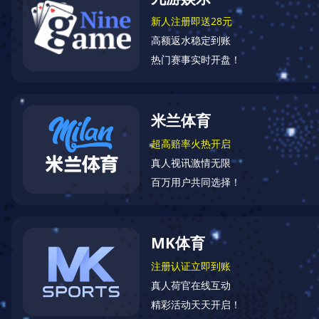
阿斯报忧亚马
在西班牙足球的舞台
得到了进一步的体现
国家队的团结造成负
响力、西班牙国家队