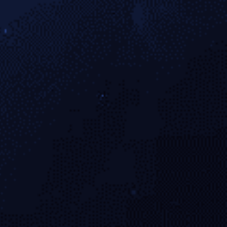
示了现代足球中复杂的人
。因此，各方需高度重
。同时，我们也期待看
下一篇：
詹姆斯全明星首发仍有希望爱德华