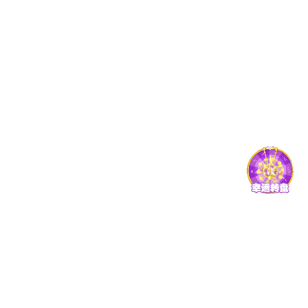
提高边路突破能力，从而创造更多破门机会。此外，
中场球员也应当积极参与进攻，通过传球和组织来撕
开对方防线，为前锋提供支持。
总之，如果尤文继续低迷地踢平局，将直接影响他们
争夺冠军的希望。因此，在即将到来的比赛中，他们
必须全力以赴，以确保能够赢得每一分，并争取重回
胜利轨道。
3、两队交锋历史及心理因素
历史交锋记录显示，罗马与尤文图斯之间的对抗向来
充满悬念。两队都具备强大的攻击力和防守能力，因
此每一次碰撞都格外激烈。从过去的数据来看，不论
是在主场还是客场，两队都有各自击败对手的辉煌时
刻，这为本次交锋增添了不少看点。