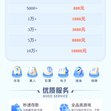
1、罗马客场表现不佳
近年来，罗马在意甲联赛中的客场表现相对较为薄
弱，特别是在面对一些强队时更是显得力不从心。这
一方面源于球队整体实力的不均衡，另一方面也与战
术布置以及心理承受能力有关。在客场作战时，往往
需要克服主场氛围带来的压力，这对于罗马来说是一
个巨大的挑战。
此外，由于伤病问题和球员状态起伏不定，罗马在客
场征战时缺乏稳定性。关键球员如前锋和中场核心如
果无法发挥正常水平，那么球队进攻端的威胁自然会
减弱。这样的情况使得他们在面对对手时常常处于被
动，更容易受到对方的压制。