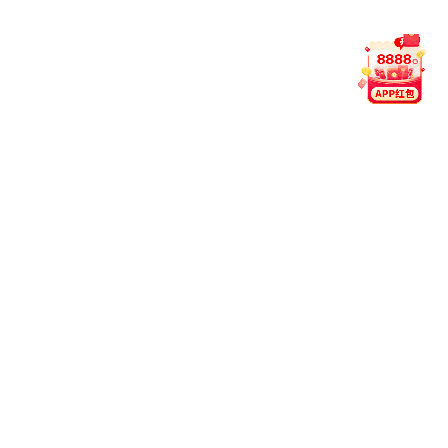
结合以上几点分析，本轮比赛可以预见的是，一方面
罗马会尽全力寻找机会，希望能借助反击找到破门良
机；另一方面，尤文图斯则需加强控球率，通过持续
施压来打破僵局。这种战争式的较量，将很大程度上
决定最终结果如何。
考虑到两队目前状况及历史交锋记录，可以大胆预测
此役极有可能是一场胶着状态下进行。如若未能及时
打破僵局，很有可能演变成又一次令人失望的平局。
然而，如果任何一方能够抓住机会，则完全有可能逆
转形势实现胜利。
最终，无论结果如何，这一战役都将成为本赛季意甲
的一大亮点，各位球迷值得期待。同时，此役也将为
后续赛事提供宝贵参考，有助于进一步了解各队之间